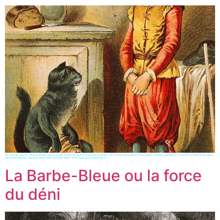
A la mort du meunier, l’ainé de ses fils reçoit le moulin, le second, l’âne, et le dernier, un simple chat ! Les deux premiers frères peuvent travailler ensemble et continuer l’activité de leur père,
mais le petit dernier, que peut-il bien faire d’un chat ? Mais… il se trouve que ce petit félin a […]
La Barbe-Bleue ou la force
du déni