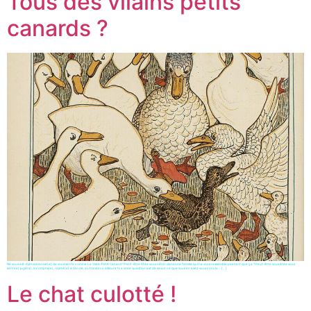
Tous des vilains petits
canards ?
Ne vous est-il jamais arrivé(e) de vous sentir comme Le Vilain Petit Canard ? Peut-être êtes-vous né(e) dans une famille qui ne vous ressemble pas tant que ça ? Peut-être vous êtes-vous
senti(e) jugé(e), incompris(e), rejeté(e) à l’école, au travail ou ailleurs ? La vraie question est de savoir ce que vous en avez-vous conclu… […]
Le chat culotté !