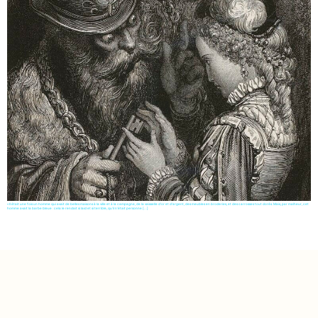
« Il était une fois un homme qui avait de belles maisons à la ville et à la campagne, de la vaisselle d’or et d’argent, des meubles en broderies, et des carrosses tout dorés. Mais, par malheur, cet
homme avait la barbe bleue : cela le rendait si laid et si terrible, qu’il n’était personne […]